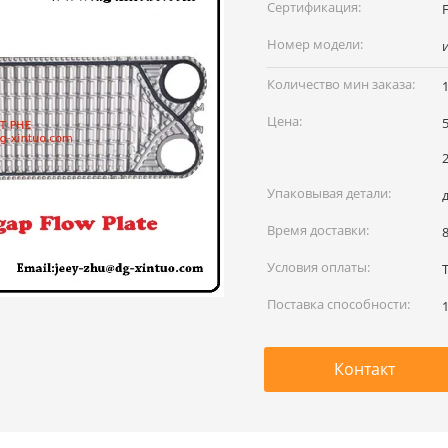
наименование:
Сертификация:
Номер модели:
Количество мин заказа:
Цена:
5
2
Упаковывая детали:
Время доставки:
Условия оплаты:
Поставка способности:
Контакт