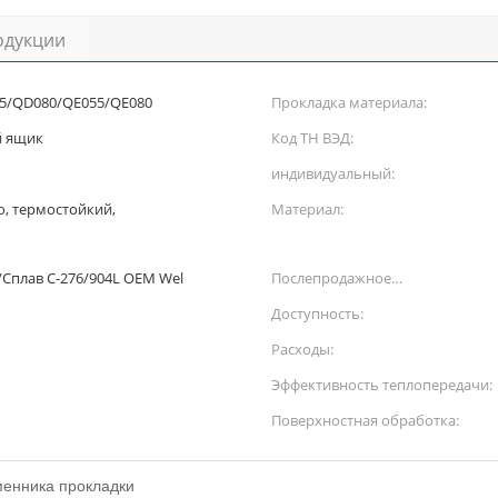
одукции
5/QD080/QE055/QE080
Прокладка материала:
й ящик
Код ТН ВЭД:
индивидуальный:
, термостойкий,
Материал:
/Сплав C-276/904L OEM Wel
Послепродажное
обслуживание:
Доступность:
Расходы:
Эффективность теплопередачи:
Поверхностная обработка:
менника прокладки