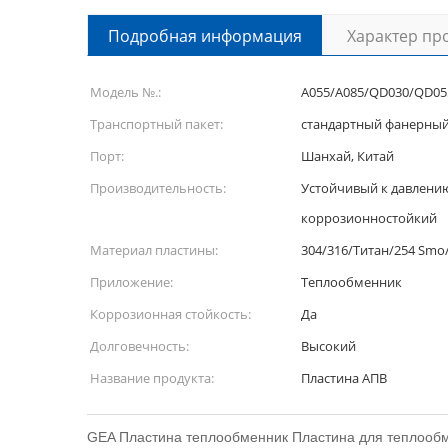
Подробная информация
Характер пр
Модель №.:
A055/A085/QD030/QD05
Транспортный пакет:
стандартный фанерны
Порт:
Шанхай, Китай
Производительность:
Устойчивый к давлению
коррозионностойкий
Материал пластины:
304/316/Титан/254 Smo
Приложение:
Теплообменник
Коррозионная стойкость:
Да
Долговечность:
Высокий
Название продукта:
Пластина АПВ
GEA Пластина теплообменник Пластина для теплооб