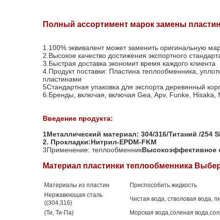
Полный ассортимент марок замены пластин
1.100% эквивалент может заменить оригинальную мар
2.Высокое качество достижения экспортного стандарт
3.Быстрая доставка экономит время каждого клиента
4.Продукт поставки: Пластина теплообменника, упло
пластинами
5Стандартная упаковка для экспорта деревянный корп
6.Бренды, включая, включая Gea, Apv, Funke, Hisaka, Mu
Введение продукта:
1Металлический материал: 304/316/Титаний /254 
2.
Прокладки:Нитрил-EPDM-FKM
3Применение: теплообменник
Высокоэффективное о
Материал пластинки теплообменника Выбер
Материалы из пластин
Приспособить жидкость
Нержавеющая сталь
Чистая вода, стволовая вода, 
((304,316)
(Ти, Ти-Па)
Морская вода,соленая вода,со