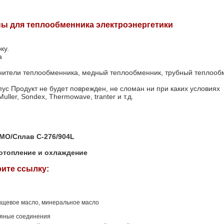
ы для теплообменника электроэнергетики
ку.
а
тнители теплообменника, медный теплообменник, трубный теплооб
ус Продукт не будет поврежден, не сломан ни при каких условиях
ller, Sondex, Thermowave, tranter и т.д.
SMO/Сплав C-276/904L
топление и охлаждение
ите ссылку:
пищевое масло, минеральное масло
ляные соединения