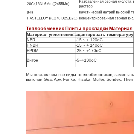
Разбавленная серная кислота, 
20Cr,18Ni,6Mo ((2455Mo)
раствор
(Ni)
Каустический натрий высокой 
HASTELLOY ((C276,D25,B2G)
Концентрированная серная кис
Теплообменник Плиты прокладки Материал
Материал уплотнения:
адаптировать температуру
NBR
-15 ~ + 120oC
HNBR
-15 ~ + 140oC
EPDM
-25 ~ +170oC
Витон
-5~+130oC
Мы поставляем все виды теплообменников, замены п
включая Gea, Apv, Funke, Hisaka, Muller, Sondex, Ther