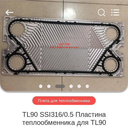
Exchanger
Co,.ltd.
All
Rights
Reserved.
Developed
by
ECER
ГЛАВНАЯ
СТРАНИЦА
ПРОДУКЦИЯ
О
КОМПАНИИ
НАША
Плита для теплообменника
ФАБРИКА
TL90 SSI316/0.5 Пластина
теплообменника для TL90