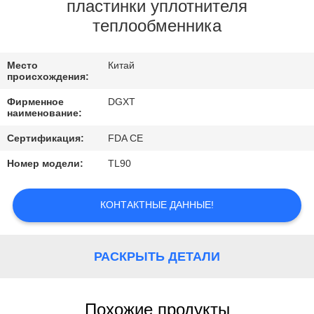
КОНТРОЛЬ
пластинки уплотнителя
теплообменника
КАЧЕСТВА
Место
Китай
КОНТАКТНЫЕ
происхождения:
ДАННЫЕ
Фирменное
DGXT
наименование:
ОТПРАВИТЬ
Сертификация:
FDA CE
ЗАПРОС
Номер модели:
TL90
КАРТА
КОНТАКТНЫЕ ДАННЫЕ!
САЙТА
РАСКРЫТЬ ДЕТАЛИ
PRIVACY
POLICY
Похожие продукты