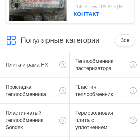
нержавеющей стали
20-49 Pieces / US $7.5 | 50-199 Pieces / US $6.9 | 200+ Pieces / US $6.6 MOQ:1
КОНТАКТ
Популярные категории
Все
Теплообменник
Плита и рама HX
пастеризатора
Прокладка
Пластин
теплообменника
теплообменник
Пластинчатый
Термоволновая
теплообменник
плита с
Sondex
уплотнением