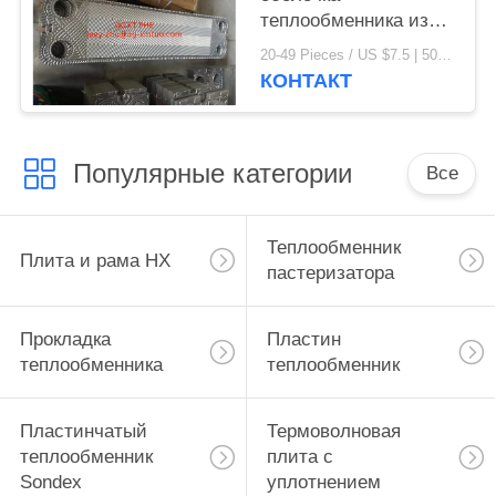
теплообменника из
нержавеющей стали
20-49 Pieces / US $7.5 | 50-199 Pieces / US $6.9 | 200+ Pieces / US $6.6 MOQ:1
КОНТАКТ
Популярные категории
Все
Теплообменник
Плита и рама HX
пастеризатора
Прокладка
Пластин
теплообменника
теплообменник
Пластинчатый
Термоволновая
теплообменник
плита с
Sondex
уплотнением