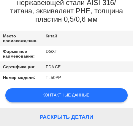
КОНТРОЛЬ
нержавеющей стали AISI 316/
титана, эквивалент PHE, толщина
КАЧЕСТВА
пластин 0,5/0,6 мм
КОНТАКТНЫЕ
Место
Китай
ДАННЫЕ
происхождения:
Фирменное
DGXT
наименование:
ОТПРАВИТЬ
ЗАПРОС
Сертификация:
FDA CE
Номер модели:
TL50PP
КАРТА
КОНТАКТНЫЕ ДАННЫЕ!
САЙТА
PRIVACY
РАСКРЫТЬ ДЕТАЛИ
POLICY