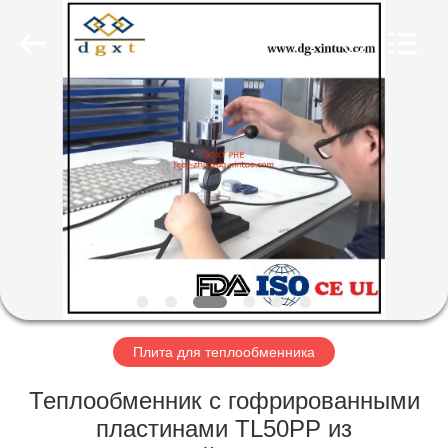
Exchanger
Co,.ltd.
All
Rights
Reserved.
Developed
by
ECER
ГЛАВНАЯ
СТРАНИЦА
ПРОДУКЦИЯ
О
КОМПАНИИ
НАША
Плита для теплообменника
ФАБРИКА
Теплообменник с гофрированными
пластинами TL50PP из