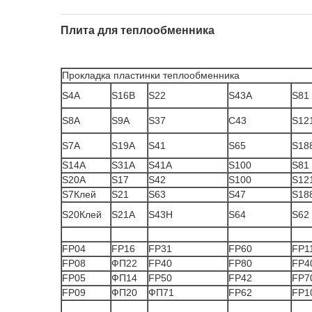
обслуживание:
Плита для теплообменника
Прокладка пластинки теплообменника
S4A
S16B
S22
S43A
S81
S8A
S9A
S37
С43
S12
S7A
S19A
S41
S65
S18
S14A
S31A
S41A
S100
S81
S20A
S17
S42
S100
S12
S7Клей
S21
S63
S47
S18
S20Клей
S21A
S43H
S64
S62
FP04
FP16
FP31
FP60
FP1
FP08
ФП22
FP40
FP80
FP4
FP05
ФП14
FP50
FP42
FP7
FP09
ФП20
ФП71
FP62
FP1