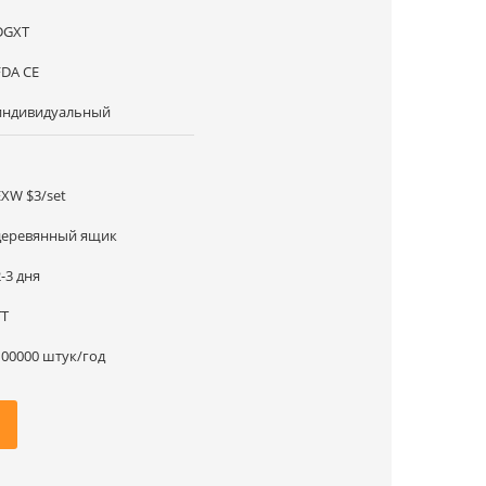
DGXT
FDA CE
индивидуальный
1
EXW $3/set
деревянный ящик
2-3 дня
ТТ
100000 штук/год