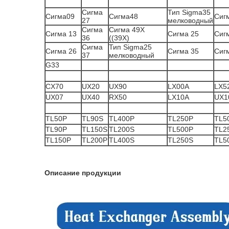
Сигма
Тип Sigma35
Сигма09
Сигма48
Сиг
27
мелководный
Сигма
Сигма 49X
Сигма 13
Сигма 25
Сиг
36
((39X)
Сигма
Тип Sigma25
Сигма 26
Сигма 35
Сиг
37
мелководный
G33
CX70
UX20
UX90
LX00A
LX5
UX07
UX40
RX50
LX10A
UX1
TL50P
TL90S
TL400P
TL250P
TL5
TL90P
TL150S
TL200S
TL500P
TL2
TL150P
TL200P
TL400S
TL250S
TL5
Описание продукции