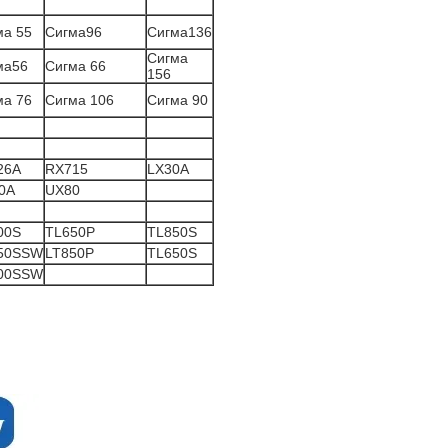
ма 55
Сигма96
Сигма136
Сигма
ма56
Сигма 66
156
ма 76
Сигма 106
Сигма 90
26A
RX715
LX30A
0A
UX80
00S
TL650P
TL850S
50SSW
LT850P
TL650S
00SSW