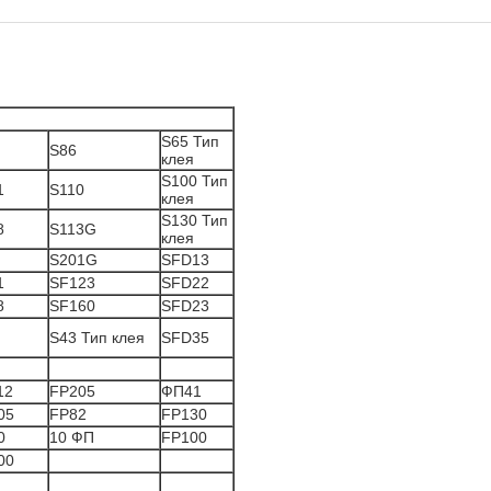
S65 Тип
S86
клея
S100 Тип
1
S110
клея
S130 Тип
8
S113G
клея
S201G
SFD13
1
SF123
SFD22
8
SF160
SFD23
S43 Тип клея
SFD35
12
FP205
ФП41
05
FP82
FP130
0
10 ФП
FP100
00