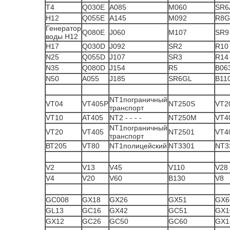
Т4
Q030E
А085
M060
SR6
H12
Q055E
A145
M092
R8G
Генератор
Q080E
J060
M107
SR9
воды H12
H17
Q030D
J092
SR2
R10
N25
Q055D
J107
SR3
R14
N35
Q080D
J154
R5
B06
N50
A055
J185
SR6GL
B11
NT1пограничный
VT04
VT405P
NT250S
VT2
транспорт
VT10
AT405
NT2 - - - -
NT250М
VT4
NT1пограничный
VT20
VT405
NT2501
VT40
транспорт
ВТ205
VT80
NT1полицейский
NT3301
NT3
V2
V13
V45
V110
V28
V4
V20
V60
В130
V8
GC008
GX18
GX26
GX51
GX6
GL13
GC16
GX42
GC51
GX1
GX12
GC26
GC50
GC60
GX1