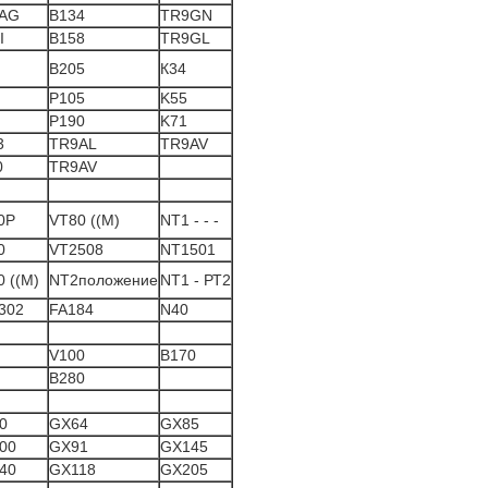
AG
B134
TR9GN
I
B158
TR9GL
B205
К34
P105
K55
P190
K71
3
TR9AL
TR9AV
0
TR9AV
0P
VT80 ((M)
NT1 - - -
0
VT2508
NT1501
 ((M)
NT2положение
NT1 - РТ2
302
FA184
N40
V100
В170
В280
0
GX64
GX85
00
GX91
GX145
40
GX118
GX205