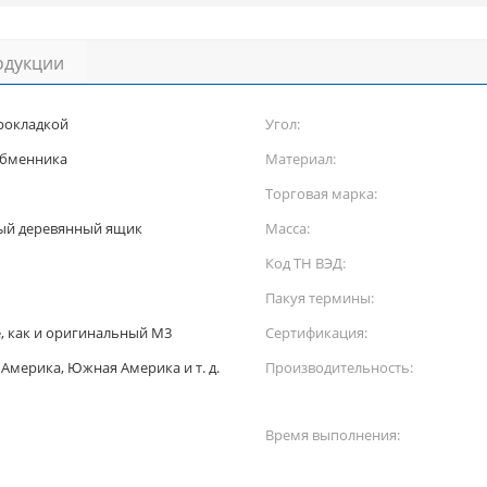
одукции
рокладкой
Угол:
обменника
Материал:
Торговая марка:
ый деревянный ящик
Масса:
Код ТН ВЭД:
Пакуя термины:
, как и оригинальный M3
Сертификация:
 Америка, Южная Америка и т. д.
Производительность:
Время выполнения: