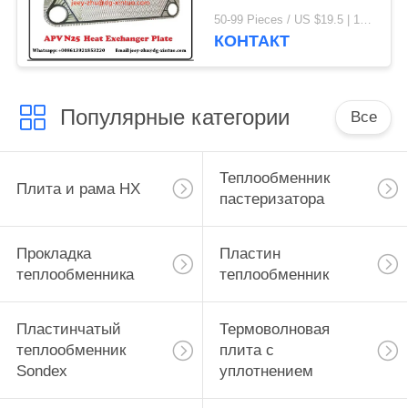
с плиткой
50-99 Pieces / US $19.5 | 100-199 Pieces / US $18.5 | 200-299 Pieces / US $18 | 300+ Pieces / US $17.6 MOQ:1
КОНТАКТ
Популярные категории
Все
Теплообменник
Плита и рама HX
пастеризатора
Прокладка
Пластин
теплообменника
теплообменник
Пластинчатый
Термоволновая
теплообменник
плита с
Sondex
уплотнением