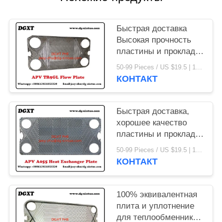
Быстрая доставка
Высокая прочность
пластины и прокладки
для пластинчатого
50-99 Pieces / US $19.5 | 100-199 Pieces / US $18.5 | 200-299 Pieces / US $18 | 300+ Pieces / US $17.6 MOQ:1
теплообменника APV
КОНТАКТ
Быстрая доставка,
хорошее качество
пластины и прокладки
для пластинчатого
50-99 Pieces / US $19.5 | 100-199 Pieces / US $18.5 | 200-299 Pieces / US $18 | 300+ Pieces / US $17.6 MOQ:1
теплообменника APV
КОНТАКТ
100% эквивалентная
плита и уплотнение
для теплообменника