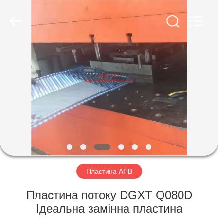
Exchanger
Co,.ltd.
All
Rights
Reserved.
Developed
by
ECER
ГЛАВНАЯ
СТРАНИЦА
ПРОДУКЦИЯ
О
КОМПАНИИ
НАША
Пластина АПВ
ФАБРИКА
Пластина потоку DGXT Q080D
Ідеальна замінна пластина