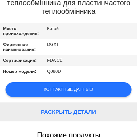
КОНТРОЛЬ
теплообмінника для пластинчастого
теплообмінника
КАЧЕСТВА
Место
Китай
КОНТАКТНЫЕ
происхождения:
ДАННЫЕ
Фирменное
DGXT
наименование:
ОТПРАВИТЬ
Сертификация:
FDA CE
ЗАПРОС
Номер модели:
Q080D
КАРТА
КОНТАКТНЫЕ ДАННЫЕ!
САЙТА
РАСКРЫТЬ ДЕТАЛИ
PRIVACY
POLICY
Похожие продукты