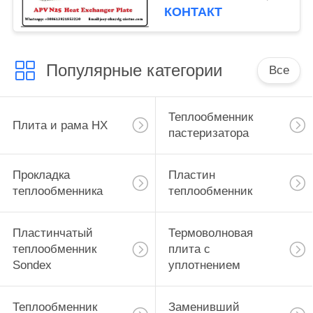
КОНТАКТ
Популярные категории
Все
Теплообменник
Плита и рама HX
пастеризатора
Прокладка
Пластин
теплообменника
теплообменник
Пластинчатый
Термоволновая
теплообменник
плита с
Sondex
уплотнением
Теплообменник
Заменивший