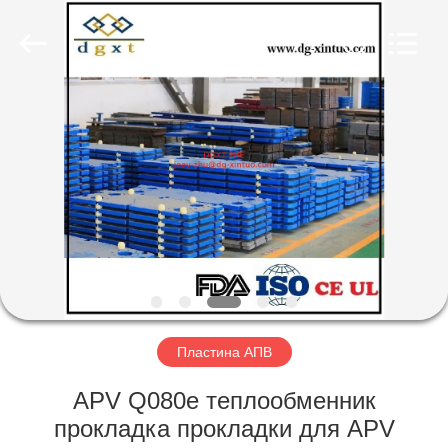
Exchanger
Co,.ltd.
All
Rights
Reserved.
Developed
by
ECER
ГЛАВНАЯ
СТРАНИЦА
ПРОДУКЦИЯ
О
КОМПАНИИ
НАША
Пластина АПВ
ФАБРИКА
APV Q080e теплообменник
прокладка прокладки для APV