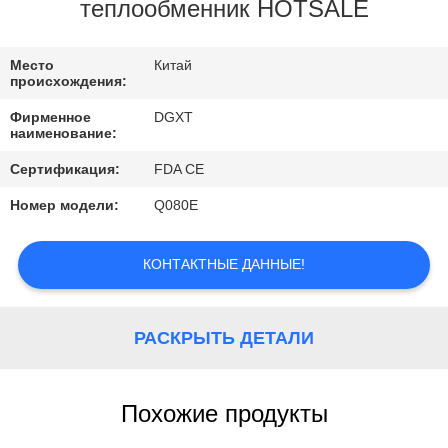
КОНТРОЛЬ
теплообменник HOTSALE
КАЧЕСТВА
Место
Китай
происхождения:
КОНТАКТНЫЕ
Фирменное
DGXT
ДАННЫЕ
наименование:
Сертификация:
FDA CE
ОТПРАВИТЬ
Номер модели:
Q080E
ЗАПРОС
КОНТАКТНЫЕ ДАННЫЕ!
КАРТА
САЙТА
РАСКРЫТЬ ДЕТАЛИ
PRIVACY
Похожие продукты
POLICY