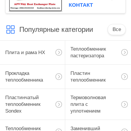
КОНТАКТ
Популярные категории
Все
Теплообменник
Плита и рама HX
пастеризатора
Прокладка
Пластин
теплообменника
теплообменник
Пластинчатый
Термоволновая
теплообменник
плита с
Sondex
уплотнением
Теплообменник
Заменивший