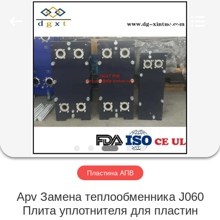
Exchanger
Co,.ltd.
All
Rights
Reserved.
Developed
by
ECER
ГЛАВНАЯ
СТРАНИЦА
ПРОДУКЦИЯ
О
КОМПАНИИ
НАША
Пластина АПВ
ФАБРИКА
Apv Замена теплообменника J060
Плита уплотнителя для пластин