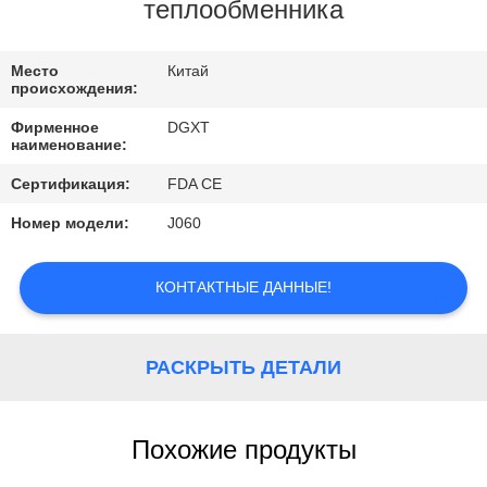
КОНТРОЛЬ
теплообменника
КАЧЕСТВА
Место
Китай
происхождения:
КОНТАКТНЫЕ
Фирменное
DGXT
ДАННЫЕ
наименование:
Сертификация:
FDA CE
ОТПРАВИТЬ
Номер модели:
J060
ЗАПРОС
КОНТАКТНЫЕ ДАННЫЕ!
КАРТА
САЙТА
РАСКРЫТЬ ДЕТАЛИ
PRIVACY
Похожие продукты
POLICY