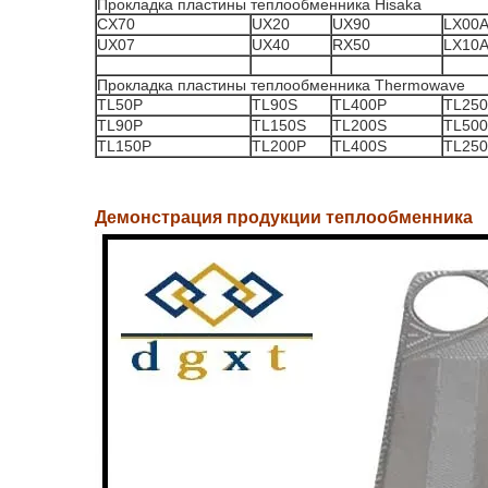
Прокладка пластины теплообменника Hisaka
CX70
UX20
UX90
LX00
UX07
UX40
RX50
LX10
Прокладка пластины теплообменника Thermowave
TL50P
TL90S
TL400P
TL25
TL90P
TL150S
TL200S
TL50
TL150P
TL200P
TL400S
TL25
Демонстрация продукции теплообменника