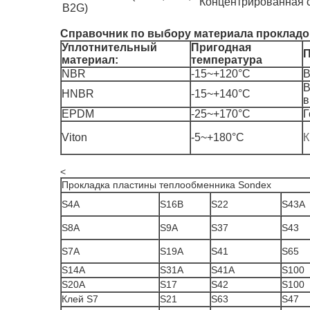
Концентрированная с
B2G)
Справочник по выбору материала прокладо
Уплотнительный
Пригодная
П
материал:
температура
NBR
-15~+120°C
В
В
HNBR
-15~+140°C
в
EPDM
-25~+170°C
Г
Viton
-5~+180°C
К
<
Прокладка пластины теплообменника Sondex
S4A
S16B
S22
S43A
S8A
S9A
S37
S43
S7A
S19A
S41
S65
S14A
S31A
S41A
S100
S20A
S17
S42
S100
Клей S7
S21
S63
S47