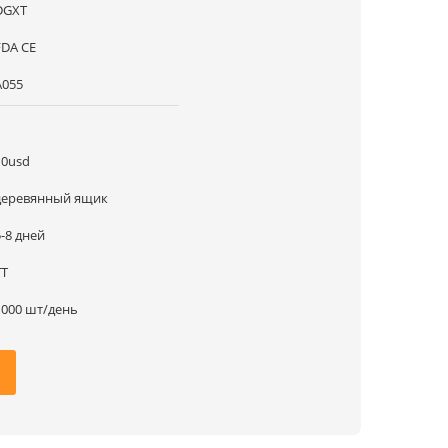
DGXT
FDA CE
A055
1
10usd
деревянный ящик
5-8 дней
ТТ
1000 шт/день