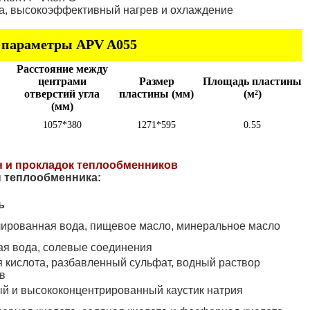
ка, высокоэффективный нагрев и охлаждение
 параметры APV A055
Расстояние между
центрами
Размер
Площадь пластины
отверстий угла
пластины (мм)
(м²)
(мм)
1057*380
1271*595
0.55
н и прокладок теплообменников
 теплообменника:
ь
лированная вода, пищевое масло, минеральное масло
ая вода, солевые соединения
 кислота, разбавленный сульфат, водный раствор
в
й и высококонцентрированный каустик натрия