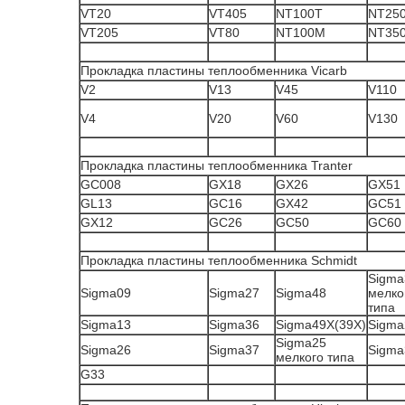
VT20
VT405
NT100T
NT25
VT205
VT80
NT100M
NT35
Прокладка пластины теплообменника Vicarb
V2
V13
V45
V110
V4
V20
V60
V130
Прокладка пластины теплообменника Tranter
GC008
GX18
GX26
GX51
GL13
GC16
GX42
GC51
GX12
GC26
GC50
GC60
Прокладка пластины теплообменника Schmidt
Sigma
Sigma09
Sigma27
Sigma48
мелко
типа
Sigma13
Sigma36
Sigma49X(39X)
Sigma
Sigma25
Sigma26
Sigma37
Sigma
мелкого типа
G33