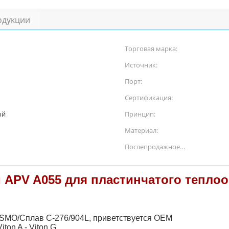
одукции
Торговая марка:
Источник:
Порт:
Сертификация:
ый
Принцип:
Материал:
Послепродажное
обслуживание:
и APV A055 для пластинчатого тепло
4 SMO/Сплав C-276/904L, приветствуется OEM
ton A - Viton G