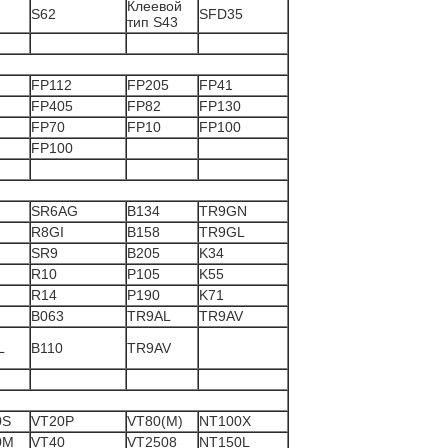
Клеевой
S62
SFD35
тип S43
FP112
FP205
FP41
FP405
FP82
FP130
FP70
FP10
FP100
FP100
SR6AG
B134
TR9GN
R8GI
B158
TR9GL
SR9
B205
K34
R10
P105
K55
R14
P190
K71
B063
TR9AL
TR9AV
L
B110
TR9AV
0S
VT20P
VT80(M)
NT100X
0M
VT40
VT2508
NT150L