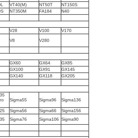
0L
VT40(M)
NT50T
NT150S
0S
NT350M
FA184
N40
V28
V100
V170
V8
V280
GX60
GX64
GX85
GX100
GX91
GX145
GX140
GX118
GX205
35
го
Sigma55
Sigma96
Sigma136
25
Sigma56
Sigma66
Sigma156
35
Sigma76
Sigma106
Sigma90