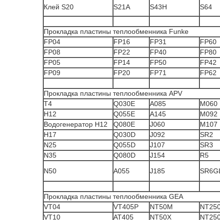
Клей S20
S21A
S43H
S64
Прокладка пластины теплообменника Funke
FP04
FP16
FP31
FP60
FP08
FP22
FP40
FP80
FP05
FP14
FP50
FP42
FP09
FP20
FP71
FP62
Прокладка пластины теплообменника APV
T4
Q030E
A085
M060
H12
Q055E
A145
M092
Водогенератор H12
Q080E
J060
M107
H17
Q030D
J092
SR2
N25
Q055D
J107
SR3
N35
Q080D
J154
R5
N50
A055
J185
SR6G
Прокладка пластины теплообменника GEA
VT04
VT405P
NT50M
NT25
VT10
AT405
NT50X
NT25