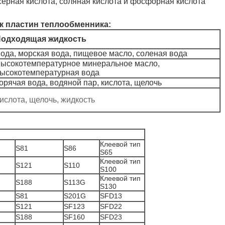
ерная кислота, соляная кислота и фосфорная кислота
к пластин теплообменника:
одходящая жидкость
ода, морская вода, пищевое масло, соленая вода
ысокотемпературное минеральное масло,
ысокотемпературная вода
орячая вода, водяной пар, кислота, щелочь
ислота, щелочь, жидкость
Клеевой тип
S81
S86
S65
Клеевой тип
S121
S110
S100
Клеевой тип
S188
S113G
S130
S81
S201G
SFD13
S121
SF123
SFD22
S188
SF160
SFD23