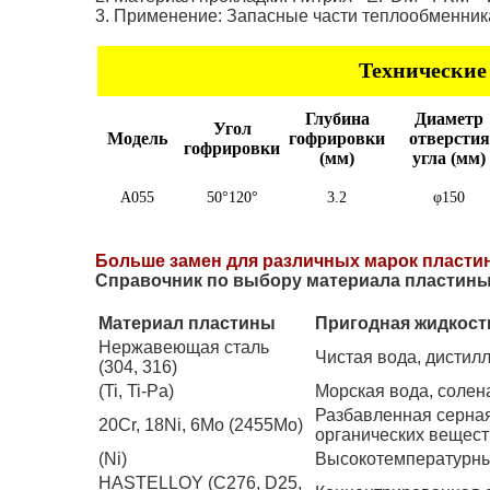
3. Применение: Запасные части теплообменни
Технические
Глубина
Диаметр
Угол
Модель
гофрировки
отверстия
гофрировки
(мм)
угла (мм)
A055
50°120°
3.2
φ150
Больше замен для различных марок пласти
Справочник по выбору материала пластины
Материал пластины
Пригодная жидкост
Нержавеющая сталь
Чистая вода, дистил
(304, 316)
(Ti, Ti-Pa)
Морская вода, солен
Разбавленная серная
20Cr, 18Ni, 6Mo (2455Mo)
органических вещест
(Ni)
Высокотемпературны
HASTELLOY (C276, D25,