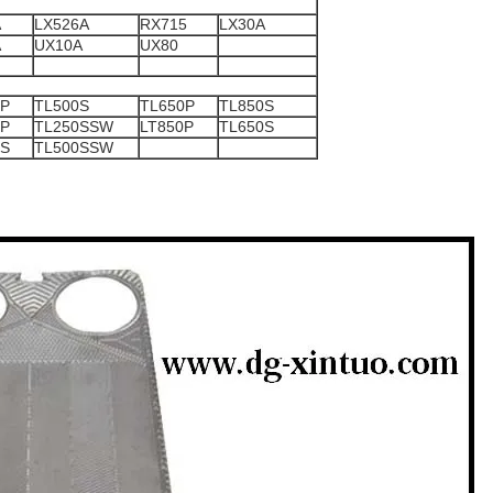
A
LX526A
RX715
LX30A
A
UX10A
UX80
0P
TL500S
TL650P
TL850S
0P
TL250SSW
LT850P
TL650S
0S
TL500SSW